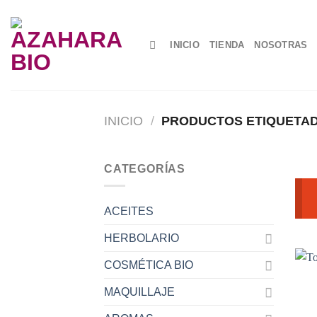
Saltar
al
contenido
INICIO
TIENDA
NOSOTRAS
INICIO
/
PRODUCTOS ETIQUETAD
CATEGORÍAS
ACEITES
HERBOLARIO
COSMÉTICA BIO
MAQUILLAJE