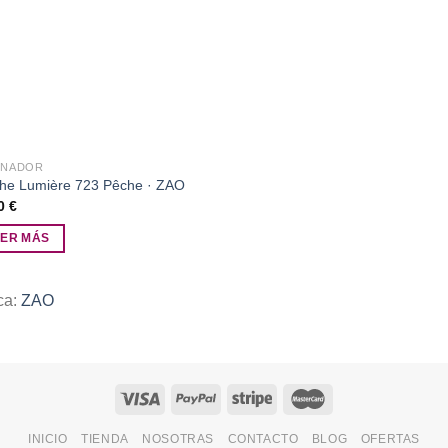
a la
lista de
deseos
INADOR
he Lumière 723 Pêche · ZAO
90
€
EER MÁS
ca:
ZAO
INICIO
TIENDA
NOSOTRAS
CONTACTO
BLOG
OFERTAS