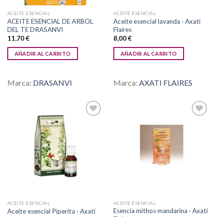
ACEITE ESENCIAL
ACEITE ESENCIAL
ACEITE ESENCIAL DE ARBOL
Aceite esencial lavanda · Axati
DEL TE DRASANVI
Flaires
11,70
€
8,00
€
AÑADIR AL CARRITO
AÑADIR AL CARRITO
Marca:
DRASANVI
Marca:
AXATI FLAIRES
Añadir
Añadir
a la
a la
lista de
lista de
deseos
deseos
ACEITE ESENCIAL
ACEITE ESENCIAL
Esencia mithos mandarina · Axati
Aceite esencial Piperita · Axati