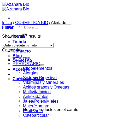
Saltar
al
contenido
Inicio
/
COSMÉTICA BIO
/
Afeitado
Buscar
Filtrar
por:
Showing all 7 results
INICIO
Tienda
Nosotras
Categorías
Contacto
Blog
ACEITES
OFERTAS
HERBOLARIO
Oligoelementos
Acceder
Alergias
Sistema Digestivo
Carrito /
0,00
€
0
Vitaminas y Minerales
Ácidos grasos y Omegas
Multivitamínico
Antioxidantes
Jalea/Polen/Mieles
Mujer/Hombre
No hay productos en el carrito.
Fitoterapia
Osteoarticular