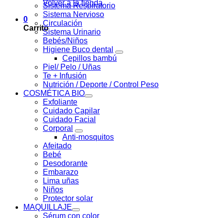
Volver a la tienda
Sistema Respiratorio
Sistema Nervioso
0
Circulación
Carrito
Sistema Urinario
Bebés/Niños
Higiene Buco dental
Cepillos bambú
Piel/ Pelo / Uñas
Te + Infusión
Nutrición / Deporte / Control Peso
COSMÉTICA BIO
Exfoliante
Cuidado Capilar
Cuidado Facial
Corporal
Anti-mosquitos
Afeitado
Bebé
Desodorante
Embarazo
Lima uñas
Niños
Protector solar
MAQUILLAJE
Sérum con color