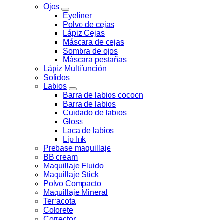
Ojos
Eyeliner
Polvo de cejas
Lápiz Cejas
Máscara de cejas
Sombra de ojos
Máscara pestañas
Lápiz Multifunción
Solidos
Labios
Barra de labios cocoon
Barra de labios
Cuidado de labios
Gloss
Laca de labios
Lip Ink
Prebase maquillaje
BB cream
Maquillaje Fluido
Maquillaje Stick
Polvo Compacto
Maquillaje Mineral
Terracota
Colorete
Corrector