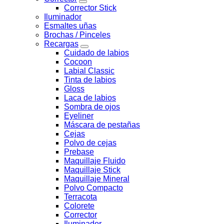
Corrector Stick
Iluminador
Esmaltes uñas
Brochas / Pinceles
Recargas
Cuidado de labios
Cocoon
Labial Classic
Tinta de labios
Gloss
Laca de labios
Sombra de ojos
Eyeliner
Máscara de pestañas
Cejas
Polvo de cejas
Prebase
Maquillaje Fluido
Maquillaje Stick
Maquillaje Mineral
Polvo Compacto
Terracota
Colorete
Corrector
Iluminador