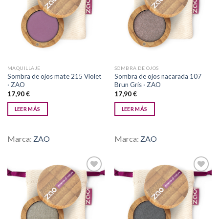
Añadir
Añadir
a la
a la
lista de
lista de
deseos
deseos
MAQUILLAJE
SOMBRA DE OJOS
Sombra de ojos mate 215 Violet
Sombra de ojos nacarada 107
· ZAO
Brun Gris · ZAO
17,90
€
17,90
€
LEER MÁS
LEER MÁS
Marca:
ZAO
Marca:
ZAO
Añadir
Añadir
a la
a la
lista de
lista de
deseos
deseos