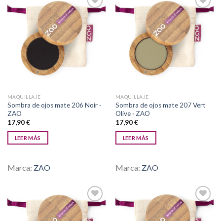
Añadir
Añadir
a la
a la
lista de
lista de
deseos
deseos
MAQUILLAJE
MAQUILLAJE
Sombra de ojos mate 206 Noir ·
Sombra de ojos mate 207 Vert
ZAO
Olive · ZAO
17,90
€
17,90
€
LEER MÁS
LEER MÁS
Marca:
ZAO
Marca:
ZAO