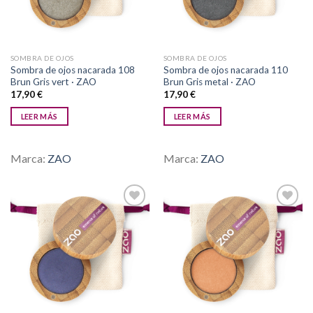
SOMBRA DE OJOS
SOMBRA DE OJOS
Sombra de ojos nacarada 108
Sombra de ojos nacarada 110
Brun Gris vert · ZAO
Brun Gris metal · ZAO
17,90
€
17,90
€
LEER MÁS
LEER MÁS
Marca:
ZAO
Marca:
ZAO
Añadir
Añadir
a la
a la
lista de
lista de
deseos
deseos