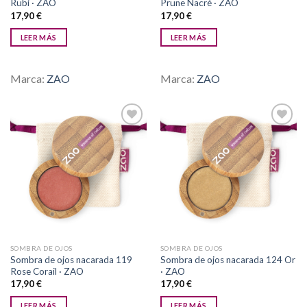
Rubi · ZAO
Prune Nacré · ZAO
17,90
€
17,90
€
LEER MÁS
LEER MÁS
Marca:
ZAO
Marca:
ZAO
Añadir
Añadir
a la
a la
lista de
lista de
deseos
deseos
SOMBRA DE OJOS
SOMBRA DE OJOS
Sombra de ojos nacarada 119
Sombra de ojos nacarada 124 Or
Rose Corail · ZAO
· ZAO
17,90
€
17,90
€
LEER MÁS
LEER MÁS