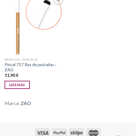
Añadir
a la
lista de
deseos
BROCHAS / PINCELES
Pincel 717 Ras de pestañas ·
ZAO
11,90
€
LEER MÁS
Marca:
ZAO