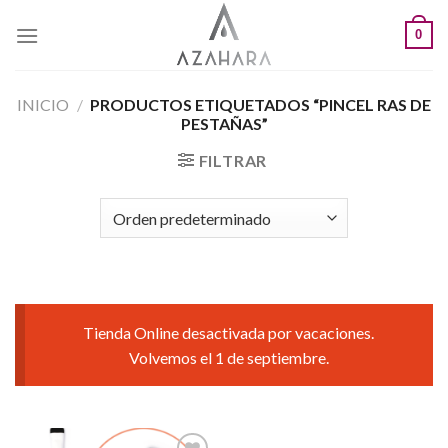
Saltar
0
al
contenido
INICIO
/
PRODUCTOS ETIQUETADOS “PINCEL RAS DE
PESTAÑAS”
FILTRAR
Tienda Online desactivada por vacaciones.
Volvemos el 1 de septiembre.