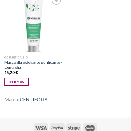
Añadir
a la
lista de
deseos
COSMÉTICA BIO
Mascarilla exfoliante purificante ·
Centifolia
15,20
€
LEER MÁS
Marca:
CENTIFOLIA