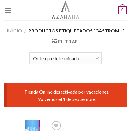
Saltar
0
al
contenido
INICIO
/
PRODUCTOS ETIQUETADOS “GASTROMIL”
FILTRAR
Tienda Online desactivada por vacaciones.
Volvemos el 1 de septiembre.