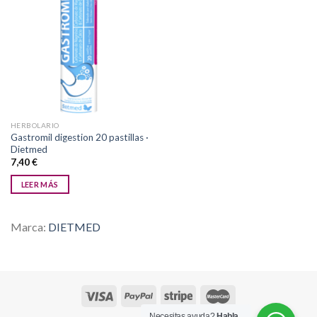
Añadir
a la
lista de
deseos
HERBOLARIO
Gastromil digestion 20 pastillas ·
Dietmed
7,40
€
LEER MÁS
Marca:
DIETMED
Necesitas ayuda?
Habla