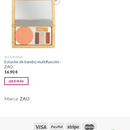
Añadir
a la
lista de
deseos
ACCESORIOS
Estuche de bambú multifunción ·
ZAO
16,90
€
LEER MÁS
Marca:
ZAO