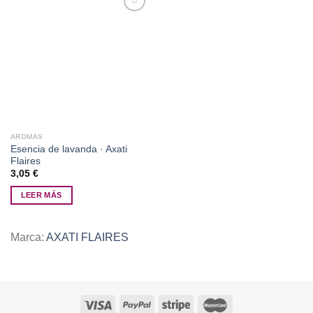
Añadir
a la
lista de
deseos
AROMAS
Esencia de lavanda · Axati
Flaires
3,05
€
LEER MÁS
Marca:
AXATI FLAIRES