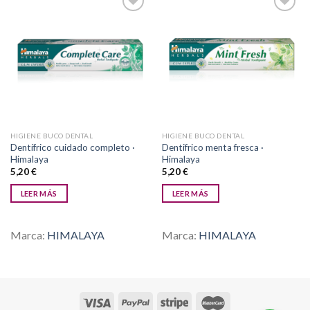
Añadir
Añadir
a la
a la
lista de
lista de
deseos
deseos
HIGIENE BUCO DENTAL
HIGIENE BUCO DENTAL
Dentífrico cuidado completo ·
Dentifrico menta fresca ·
Himalaya
Himalaya
5,20
€
5,20
€
LEER MÁS
LEER MÁS
Marca:
HIMALAYA
Marca:
HIMALAYA