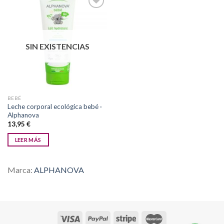
Añadir
a la
SIN EXISTENCIAS
lista de
deseos
BEBÉ
Leche corporal ecológica bebé ·
Alphanova
13,95
€
LEER MÁS
Marca:
ALPHANOVA