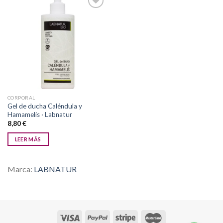
Añadir
a la
lista de
deseos
CORPORAL
Gel de ducha Caléndula y
Hamamelis · Labnatur
8,80
€
LEER MÁS
Marca:
LABNATUR