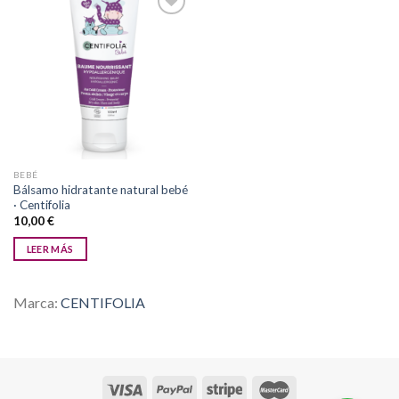
Añadir
a la
lista de
deseos
BEBÉ
Bálsamo hidratante natural bebé
· Centifolia
10,00
€
LEER MÁS
Marca:
CENTIFOLIA