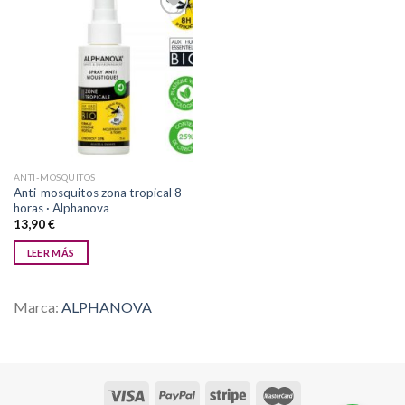
Añadir
a la
lista de
deseos
ANTI-MOSQUITOS
Anti-mosquitos zona tropical 8
horas · Alphanova
13,90
€
LEER MÁS
Marca:
ALPHANOVA