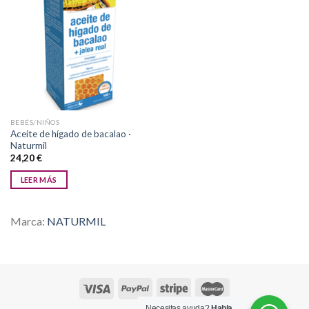
Añadir
a la
lista de
deseos
BEBÉS/NIÑOS
Aceite de hígado de bacalao ·
Naturmil
24,20
€
LEER MÁS
Marca:
NATURMIL
Necesitas ayuda?
Habla