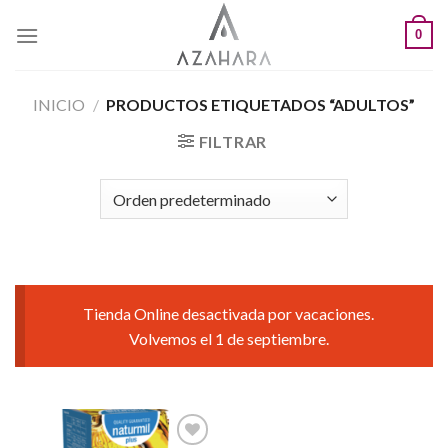
Saltar
0
al
contenido
INICIO
/
PRODUCTOS ETIQUETADOS “ADULTOS”
FILTRAR
Tienda Online desactivada por vacaciones.
Volvemos el 1 de septiembre.