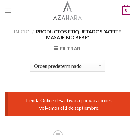
Saltar
0
al
contenido
INICIO
/
PRODUCTOS ETIQUETADOS “ACEITE
MASAJE BIO BEBE”
FILTRAR
Tienda Online desactivada por vacaciones.
Volvemos el 1 de septiembre.