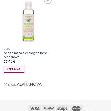
Añadir
a la
lista de
deseos
BEBÉ
Aceite masaje ecológico bebé ·
Alphanova
11,40
€
LEER MÁS
Marca:
ALPHANOVA