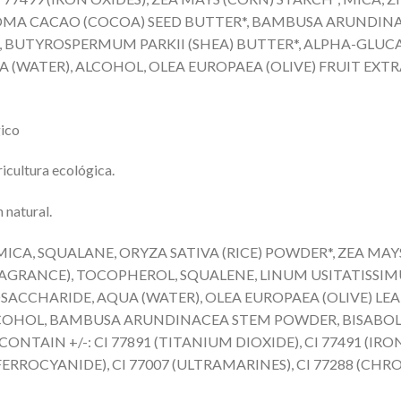
BROMA CACAO (COCOA) SEED BUTTER*, BAMBUSA ARUNDI
LVER), BUTYROSPERMUM PARKII (SHEA) BUTTER*, ALPHA-GL
A (WATER), ALCOHOL, OLEA EUROPAEA (OLIVE) FRUIT EXTR
gico
ricultura ecológica.
 natural.
MICA, SQUALANE, ORYZA SATIVA (RICE) POWDER*, ZEA MAY
RAGRANCE), TOCOPHEROL, SQUALENE, LINUM USITATISSIMUM
OSACCHARIDE, AQUA (WATER), OLEA EUROPAEA (OLIVE) LE
LCOHOL, BAMBUSA ARUNDINACEA STEM POWDER, BISABOLO
CONTAIN +/-: CI 77891 (TITANIUM DIOXIDE), CI 77491 (IRON 
C FERROCYANIDE), CI 77007 (ULTRAMARINES), CI 77288 (CH