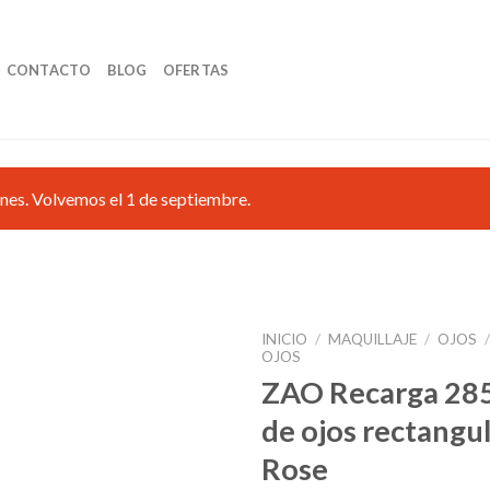
CONTACTO
BLOG
OFERTAS
nes. Volvemos el 1 de septiembre.
INICIO
/
MAQUILLAJE
/
OJOS
OJOS
ZAO Recarga 28
de ojos rectangu
Añadir
a la
Rose
lista de