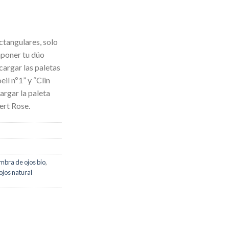
ctangulares, solo
mponer tu dúo
cargar las paletas
eil nº1” y “Clin
argar la paleta
ert Rose.
mbra de ojos bio
,
jos natural