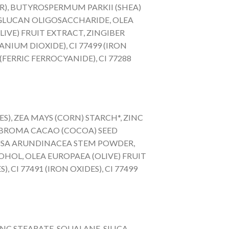
VER), BUTYROSPERMUM PARKII (SHEA)
GLUCAN OLIGOSACCHARIDE, OLEA
IVE) FRUIT EXTRACT, ZINGIBER
ANIUM DIOXIDE), CI 77499 (IRON
0 (FERRIC FERROCYANIDE), CI 77288
ES), ZEA MAYS (CORN) STARCH*, ZINC
HEOBROMA CACAO (COCOA) SEED
BUSA ARUNDINACEA STEM POWDER,
OHOL, OLEA EUROPAEA (OLIVE) FRUIT
, CI 77491 (IRON OXIDES), CI 77499
INC STEARATE, SQUALANE, SILICA,