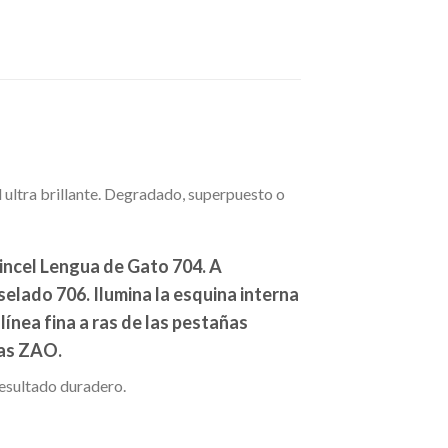
 ultra brillante. Degradado, superpuesto o
Pincel Lengua de Gato 704. A
selado 706. Ilumina la esquina interna
línea fina a ras de las pestañas
ñas ZAO.
resultado duradero.