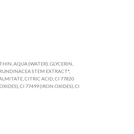
THIN, AQUA (WATER), GLYCERIN,
RUNDINACEA STEM EXTRACT*,
MITATE, CITRIC ACID, CI 77820
OXIDES), CI 77499 (IRON OXIDES), CI