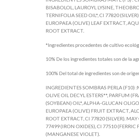
BISABOLOL, LAUROYL LYSINE, THEO
TERNIFOLIA SEED OIL*, CI 77820 (SI
EUROPAEA (OLIVE) LEAF EXTRACT, AQU
ROOT EXTRACT.
*Ingredientes procedentes de cultivo ecoló
10% De los ingredientes totales son de la ag
100% Del total de ingredientes son de origen
INGREDIENTES SOMBRAS PERLA (F10) :
OLIVE OIL DECYL ESTERS**, PARFUM (F
(SOYBEAN) OIL*, ALPHA-GLUCAN OLIG
EUROPAEA (OLIVE) FRUIT EXTRACT, A
ROOT EXTRACT, CI 77820 (SILVER). MAY 
77499 (IRON OXIDES), CI 77510 (FERRI
(MANGANESE VIOLET).