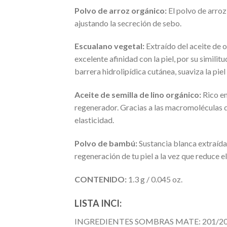
Pol
vo de arroz orgánico
:
El polvo de arroz
ajustando la secreción de sebo.
Escualano vegetal
:
Extraído del aceite de 
excelente afinidad con la piel, por su similit
barrera hidrolipídica cutánea, suaviza la piel
Aceite de semilla de lino orgánico
:
Rico en
regenerador. Gracias a las macromoléculas q
elasticidad.
Polvo de bambú
:
Sustancia blanca extraída d
regeneración de tu piel a la vez que reduce e
CONTENIDO:
1.3 g / 0.045 oz.
LISTA INCI:
INGREDIENTES SOMBRAS MATE: 201/202/