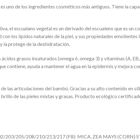
es uno de los ingredientes cosméticos más antiguos. Tiene la capac
oliva, el escualano vegetal es un derivado del escualeno que es un
ud con los lípidos naturales de la piel, y sus propiedades emolientes 
 y la protege de la deshidratación.
 ácidos grasos insaturados (omega 6, omega 3) y vitaminas (A, EB, K
ue contiene, ayuda a mantener el agua en la epidermis y mejora c
e las articulaciones del bambú. Gracias a su alto contenido en sílic
l brillo de las pieles mixtas y grasas. Producto ecológico certific
203/205/208/210/213/217 (F8): MICA, ZEA MAYS (CORN) 