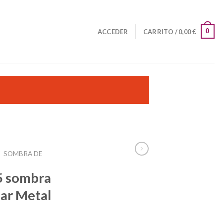
0
ACCEDER
CARRITO /
0,00
€
/
SOMBRA DE
5 sombra
lar Metal