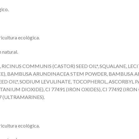
gico.
ricultura ecológica.
 natural.
 RICINUS COMMUNIS (CASTOR) SEED OIL*, SQUALANE, LECI
CE), BAMBUSA ARUNDINACEA STEM POWDER, BAMBUSA A
 OIL*, SODIUM LEVULINATE, TOCOPHEROL, ASCORBYL PAL
ITANIUM DIOXIDE), CI 77491 (IRON OXIDES), CI 77492 (IRON 
07 (ULTRAMARINES).
ricultura ecológica.