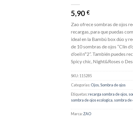
deseos
5,90
€
Zao ofrece sombras de ojos re
recargas, para que puedas co
ideal en la Bambú box dúo y re
de 10 sombras de ojos “Clin d’o
d’oeil nº2”. También puedes rec
Spicy chic, Night&Roses o Des
SKU:
115285
Categorías:
Ojos
,
Sombra de ojos
Etiquetas:
recarga sombra de ojos
,
so
sombra de ojos ecologica
,
sombra de o
Marca:
ZAO