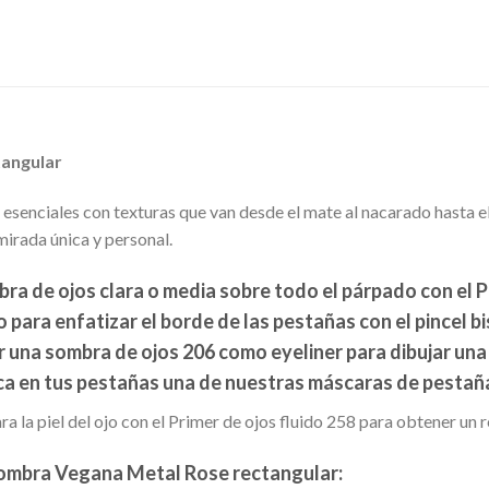
tangular
enciales con texturas que van desde el mate al nacarado hasta el
mirada única y personal.
ra de ojos clara o media sobre todo el párpado con el 
 para enfatizar el borde de las pestañas con el pincel bi
r una sombra de ojos 206 como eyeliner para dibujar una 
plica en tus pestañas una de nuestras máscaras de pesta
a la piel del ojo con el Primer de ojos fluido 258 para obtener un 
ombra Vegana Metal Rose
r
ectangular
: