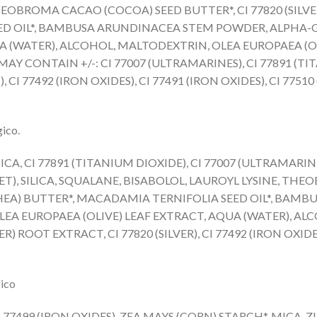
 THEOBROMA CACAO (COCOA) SEED BUTTER*, CI 77820 (SIL
ED OIL*, BAMBUSA ARUNDINACEA STEM POWDER, ALPHA-
A (WATER), ALCOHOL, MALTODEXTRIN, OLEA EUROPAEA (OL
AY CONTAIN +/-: CI 77007 (ULTRAMARINES), CI 77891 (TIT
 CI 77492 (IRON OXIDES), CI 77491 (IRON OXIDES), CI 7751
gico.
CA, CI 77891 (TITANIUM DIOXIDE), CI 77007 (ULTRAMARIN
ET), SILICA, SQUALANE, BISABOLOL, LAUROYL LYSINE, T
HEA) BUTTER*, MACADAMIA TERNIFOLIA SEED OIL*, BAM
A EUROPAEA (OLIVE) LEAF EXTRACT, AQUA (WATER), ALC
 ROOT EXTRACT, CI 77820 (SILVER), CI 77492 (IRON OXIDES)
gico
77499 (IRON OXIDES), ZEA MAYS (CORN) STARCH*, MICA, Z