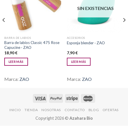
Añadir
Añadir
a la
a la
SIN EXISTENCIAS
lista de
lista de
deseos
deseos
BARRA DE LABIOS
ACCESORIOS
Barra de labios Classic 475 Rose
Esponja blender · ZAO
Capucine · ZAO
18,90
€
7,90
€
LEER MÁS
LEER MÁS
Marca:
ZAO
Marca:
ZAO
INICIO
TIENDA
NOSOTRAS
CONTACTO
BLOG
OFERTAS
Copyright 2026 ©
Azahara Bio