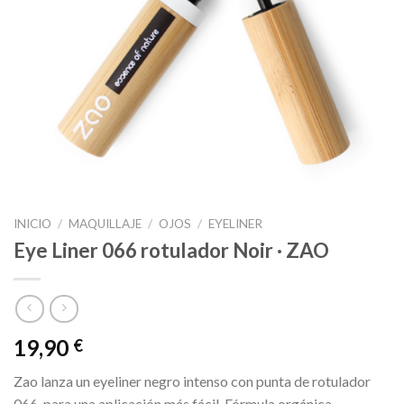
INICIO
/
MAQUILLAJE
/
OJOS
/
EYELINER
Eye Liner 066 rotulador Noir · ZAO
19,90
€
Zao lanza un eyeliner negro intenso con punta de rotulador
066, para una aplicación más fácil. Fórmula orgánica