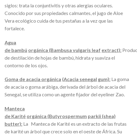
siglos: trata la conjuntivitis y otras alergias oculares.
Conocido por sus propiedades calmantes, el jugo de Aloe
Vera ecológico cuida de tus pestañas a la vez que las
fortalece.
Agua
de bambú
orgánica (Bambusa vulgaris leaf
extract):
Produc
de destilación de hojas de bambú, hidrata y suaviza el
contorno de los ojos.
Goma de acacia orgánica
(Acacia senegal
gum):
La goma
de acacia o goma arábiga, derivada del árbol de acacia del
Senegal, se utiliza como un agente fijador del eyeliner Zao.
Manteca
de Karité
orgánica (Butyrospermum
parkii (shea)
butter):
La Manteca de Karité es un extracto de las frutas
de karité un árbol que crece solo en el oeste de África. Su