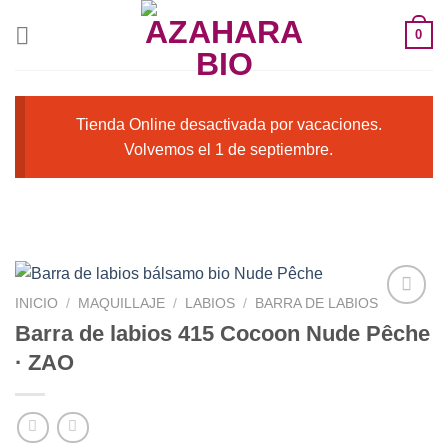
Saltar
0
al
contenido
Tienda Online desactivada por vacaciones.
Volvemos el 1 de septiembre.
INICIO
/
MAQUILLAJE
/
LABIOS
/
BARRA DE LABIOS
Barra de labios 415 Cocoon Nude Pêche
· ZAO
Añadir
a la
lista de
deseos