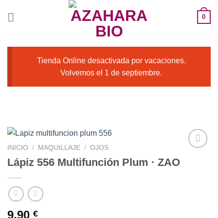
Saltar
0
al
contenido
Tienda Online desactivada por vacaciones.
Volvemos el 1 de septiembre.
INICIO
/
MAQUILLAJE
/
OJOS
Lápiz 556 Multifunción Plum · ZAO
Añadir
a la
lista de
deseos
9,90
€