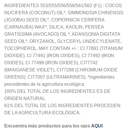
INGREDIENTES 553/555/556/558/561/562 (F1) : COCOS
NUCIFERA (COCONUT) OIL*, SIMMONDSIA CHINENSIS
(JOJOBA) SEED OIL*, COPERNICIA CERIFERA
(CARNAUBA) WAX*, SILICA, KAOLIN, PERSEA
GRATISSIMA (AVOCADO) OIL *, ADANSONIA DIGITATA
SEED OIL*, ORYZANOL, GLYCERYL UNDECYLENATE,
TOCOPHEROL. MAY CONTAIN +/- : CI 77891 (TITANIUM
DIOXIDE), CI 77491 (IRON OXIDES), CI 77492 (IRON
OXIDES), CI 77499 (IRON OXIDES), CI77742
(MANGANESE VIOLET), CI77288 (CHROMIUM OXIDE
GREENS), CI77007 (ULTRAMARINES). *ingredientes
procedentes de la agricultura ecológica.
100% DEL TOTAL DE LOS INGREDIENTES ES DE
ORIGEN NATURAL.
61% DEL TOTAL DE LOS INGREDIENTES PROCEDEN
DE LA AGRICULTURA ECOLÓGICA.
Encuentra más productos para los ojos
AQUI