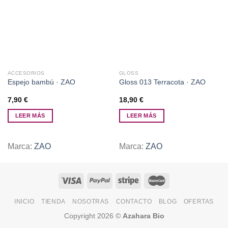
Añadir
Añadir
a la
a la
lista de
lista de
deseos
deseos
ACCESORIOS
GLOSS
Espejo bambú · ZAO
Gloss 013 Terracota · ZAO
7,90
€
18,90
€
LEER MÁS
LEER MÁS
Marca:
ZAO
Marca:
ZAO
INICIO
TIENDA
NOSOTRAS
CONTACTO
BLOG
OFERTAS
Copyright 2026 ©
Azahara Bio