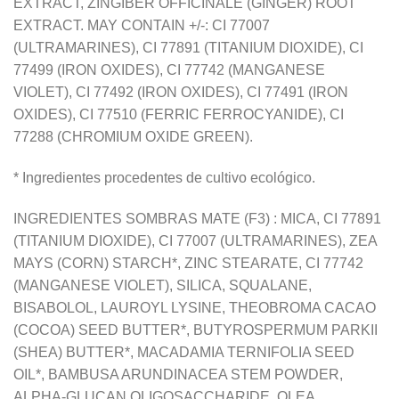
EXTRACT, ZINGIBER OFFICINALE (GINGER) ROOT
EXTRACT. MAY CONTAIN +/-: CI 77007
(ULTRAMARINES), CI 77891 (TITANIUM DIOXIDE), CI
77499 (IRON OXIDES), CI 77742 (MANGANESE
VIOLET), CI 77492 (IRON OXIDES), CI 77491 (IRON
OXIDES), CI 77510 (FERRIC FERROCYANIDE), CI
77288 (CHROMIUM OXIDE GREEN).
* Ingredientes procedentes de cultivo ecológico.
INGREDIENTES SOMBRAS MATE (F3) : MICA, CI 77891
(TITANIUM DIOXIDE), CI 77007 (ULTRAMARINES), ZEA
MAYS (CORN) STARCH*, ZINC STEARATE, CI 77742
(MANGANESE VIOLET), SILICA, SQUALANE,
BISABOLOL, LAUROYL LYSINE, THEOBROMA CACAO
(COCOA) SEED BUTTER*, BUTYROSPERMUM PARKII
(SHEA) BUTTER*, MACADAMIA TERNIFOLIA SEED
OIL*, BAMBUSA ARUNDINACEA STEM POWDER,
ALPHA-GLUCAN OLIGOSACCHARIDE, OLEA