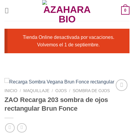
Saltar
0
al
contenido
Tienda Online desactivada por vacaciones.
Volvemos el 1 de septiembre.
INICIO
/
MAQUILLAJE
/
OJOS
/
SOMBRA DE OJOS
ZAO Recarga 203 sombra de ojos
rectangular Brun Fonce
Añadir
a la
lista de
deseos