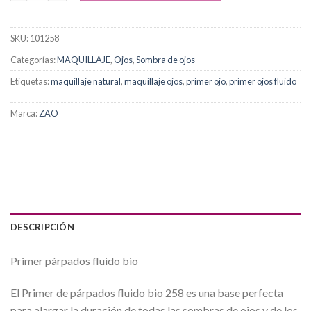
SKU:
101258
Categorías:
MAQUILLAJE
,
Ojos
,
Sombra de ojos
Etiquetas:
maquillaje natural
,
maquillaje ojos
,
primer ojo
,
primer ojos fluido
Marca:
ZAO
DESCRIPCIÓN
Primer párpados fluido bio
El Primer de párpados fluido bio 258 es una base perfecta
para alargar la duración de todas las sombras de ojos y de los