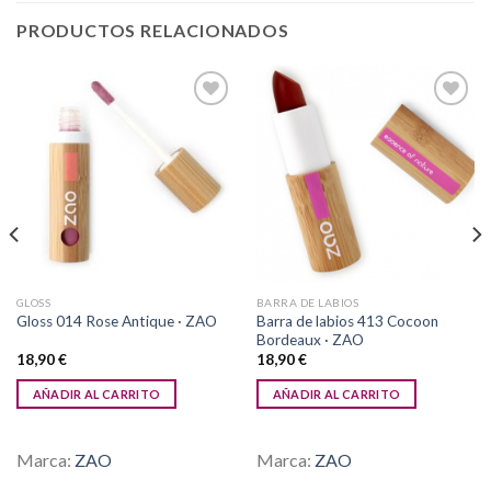
PRODUCTOS RELACIONADOS
Añadir
Añadir
a la
a la
lista de
lista de
deseos
deseos
GLOSS
BARRA DE LABIOS
Barra de labios 413 Cocoon
Gloss 014 Rose Antique · ZAO
Bordeaux · ZAO
18,90
€
18,90
€
AÑADIR AL CARRITO
AÑADIR AL CARRITO
Marca:
ZAO
Marca:
ZAO