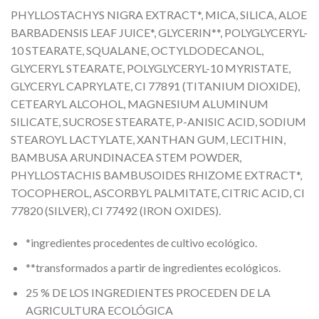
PHYLLOSTACHYS NIGRA EXTRACT*, MICA, SILICA, ALOE
BARBADENSIS LEAF JUICE*, GLYCERIN**, POLYGLYCERYL-
10 STEARATE, SQUALANE, OCTYLDODECANOL,
GLYCERYL STEARATE, POLYGLYCERYL-10 MYRISTATE,
GLYCERYL CAPRYLATE, CI 77891 (TITANIUM DIOXIDE),
CETEARYL ALCOHOL, MAGNESIUM ALUMINUM
SILICATE, SUCROSE STEARATE, P-ANISIC ACID, SODIUM
STEAROYL LACTYLATE, XANTHAN GUM, LECITHIN,
BAMBUSA ARUNDINACEA STEM POWDER,
PHYLLOSTACHIS BAMBUSOIDES RHIZOME EXTRACT*,
TOCOPHEROL, ASCORBYL PALMITATE, CITRIC ACID, CI
77820 (SILVER), CI 77492 (IRON OXIDES).
*ingredientes procedentes de cultivo ecológico.
**transformados a partir de ingredientes ecológicos.
25 % DE LOS INGREDIENTES PROCEDEN DE LA
AGRICULTURA ECOLÓGICA