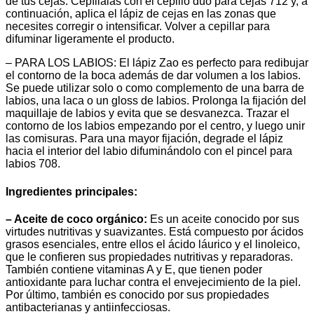
de tus cejas. Cepíllalas con el cepillo dúo para cejas 712 y, a
continuación, aplica el lápiz de cejas en las zonas que
necesites corregir o intensificar. Volver a cepillar para
difuminar ligeramente el producto.
– PARA LOS LABIOS: El lápiz Zao es perfecto para redibujar
el contorno de la boca además de dar volumen a los labios.
Se puede utilizar solo o como complemento de una barra de
labios, una laca o un gloss de labios. Prolonga la fijación del
maquillaje de labios y evita que se desvanezca. Trazar el
contorno de los labios empezando por el centro, y luego unir
las comisuras. Para una mayor fijación, degrade el lápiz
hacia el interior del labio difuminándolo con el pincel para
labios 708.
Ingredientes principales:
– Aceite de coco orgánico:
Es un aceite conocido por sus
virtudes nutritivas y suavizantes. Está compuesto por ácidos
grasos esenciales, entre ellos el ácido láurico y el linoleico,
que le confieren sus propiedades nutritivas y reparadoras.
También contiene vitaminas A y E, que tienen poder
antioxidante para luchar contra el envejecimiento de la piel.
Por último, también es conocido por sus propiedades
antibacterianas y antiinfecciosas.