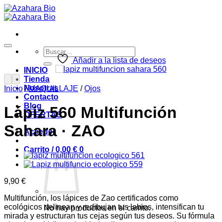
Saltar
al
contenido
Buscar
por:
Añadir a la lista de deseos
INICIO
Tienda
Nosotras
Inicio
/
MAQUILLAJE
/
Ojos
Contacto
Blog
Lápiz 560 Multifunción
OFERTAS
Sahara · ZAO
Acceder
Carrito /
0,00
€
0
9,90
€
Multifunción, los lápices de Zao certificados como
ecológicos delinean y redibujan tus labios, intensifican tu
No hay productos en el carrito.
mirada y estructuran tus cejas según tus deseos. Su fórmula