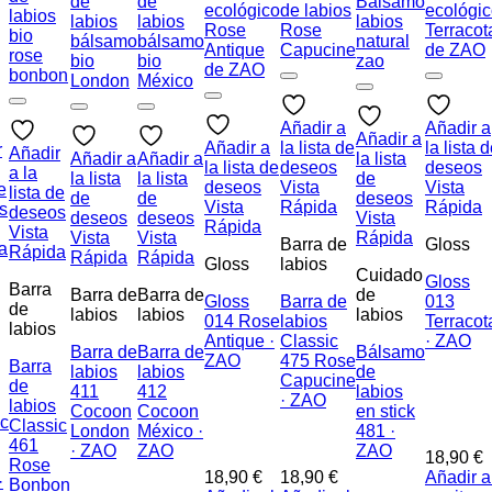
Añadir a
Añadir a
Añadir a
Añadir a
la lista de
la lista 
r
Añadir
Añadir a
Añadir a
la lista
la lista de
deseos
deseos
a la
la lista
la lista
de
deseos
Vista
Vista
e
lista de
de
de
deseos
Vista
Rápida
Rápida
s
deseos
deseos
deseos
Vista
Rápida
Vista
Vista
Vista
Rápida
Barra de
Gloss
a
Rápida
Rápida
Rápida
Gloss
labios
Cuidado
Gloss
Barra
Barra de
Barra de
de
Gloss
Barra de
013
de
labios
labios
labios
014 Rose
labios
Terracot
labios
Antique ·
Classic
· ZAO
Barra de
Barra de
Bálsamo
ZAO
475 Rose
Barra
labios
labios
de
Capucine
de
411
412
labios
· ZAO
labios
Cocoon
Cocoon
en stick
ic
Classic
London
México ·
481 ·
461
· ZAO
ZAO
ZAO
18,90
€
Rose
18,90
€
18,90
€
Añadir a
·
Bonbon