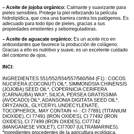
– Aceite de jojoba orgánico:
Calmante y suavizante para
pieles sensibles. Protege la piel reforzando la película
hidrolipídica, que crea una barrera contra los patógenos. Es
adecuado para todo tipo de pieles, gracias a sus
propiedades emolientes y seborreguladoras.
– Aceite de aguacate orgánico:
Es un aceite rico en
antioxidantes que favorece la producción de colágeno.
Gracias a ello es nutritivo y suave, es un excelente cuidado
del contorno de ojos.
INCI:
INGREDIENTES 551/552/554/557/560/564 (F1) : COCOS
NUCIFERA (COCONUT) OIL*, SIMMONDSIA CHINENSIS
(JOJOBA) SEED OIL*, COPERNICIA CERIFERA
(CARNAUBA) WAX*, SILICA, PERSEA GRATISSIMA
(AVOCADO) OIL*, ADANSONIA DIGITATA SEED OIL*,
ORYZANOL, GLYCERYL UNDECYLENATE,
TOCOPHEROL. MAY CONTAIN +/- : CI 77891 (TITANIUM
DIOXIDE), CI 77491 (IRON OXIDES), CI 77492 (IRON
OXIDES), CI 77499 (IRON OXIDES), CI77742
(MANGANESE VIOLET), CI77007 (ULTRAMARINES).
*ingredientes procedentes de la agricultura ecológica.