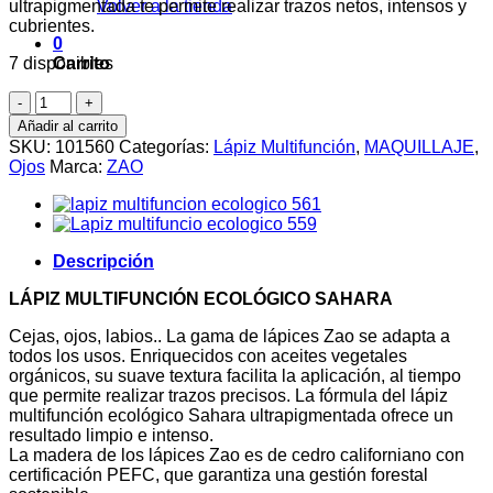
ultrapigmentada te permite realizar trazos netos, intensos y
Volver a la tienda
cubrientes.
0
7 disponibles
Carrito
Lápiz
560
Añadir al carrito
Multifunción
SKU:
101560
Categorías:
Lápiz Multifunción
,
MAQUILLAJE
,
Sahara
Ojos
Marca:
ZAO
·
ZAO
cantidad
Descripción
LÁPIZ MULTIFUNCIÓN ECOLÓGICO SAHARA
Cejas, ojos, labios.. La gama de lápices Zao se adapta a
todos los usos. Enriquecidos con aceites vegetales
orgánicos, su suave textura facilita la aplicación, al tiempo
que permite realizar trazos precisos. La fórmula del lápiz
multifunción ecológico Sahara ultrapigmentada ofrece un
resultado limpio e intenso.
La madera de los lápices Zao es de cedro californiano con
certificación PEFC, que garantiza una gestión forestal