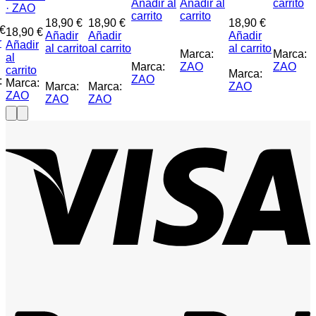
Añadir al
Añadir al
carrito
· ZAO
carrito
carrito
18,90
€
18,90
€
18,90
€
€
18,90
€
Añadir
Añadir
Añadir
r
Añadir
al carrito
al carrito
al carrito
Marca:
Marca:
al
Marca:
ZAO
ZAO
carrito
Marca:
ZAO
:
Marca:
Marca:
Marca:
ZAO
ZAO
ZAO
ZAO