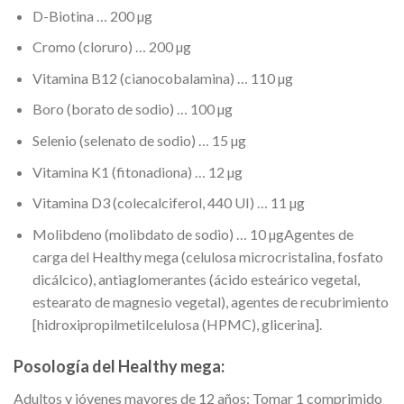
D-Biotina … 200 µg
Cromo (cloruro) … 200 µg
Vitamina B12 (cianocobalamina) … 110 µg
Boro (borato de sodio) … 100 µg
Selenio (selenato de sodio) … 15 µg
Vitamina K1 (fitonadiona) … 12 µg
Vitamina D3 (colecalciferol, 440 UI) … 11 µg
Molibdeno (molibdato de sodio) … 10 µgAgentes de
carga del Healthy mega (celulosa microcristalina, fosfato
dicálcico), antiaglomerantes (ácido esteárico vegetal,
estearato de magnesio vegetal), agentes de recubrimiento
[hidroxipropilmetilcelulosa (HPMC), glicerina].
Posología del Healthy mega:
Adultos y jóvenes mayores de 12 años: Tomar 1 comprimido