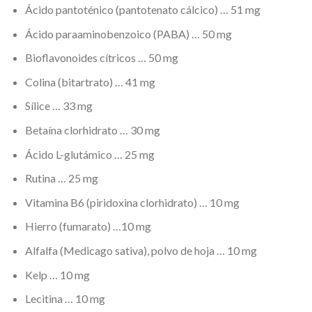
Ácido pantoténico (pantotenato cálcico) … 51 mg
Ácido paraaminobenzoico (PABA) … 50 mg
Bioflavonoides cítricos … 50 mg
Colina (bitartrato) … 41 mg
Sílice … 33 mg
Betaína clorhidrato … 30 mg
Ácido L-glutámico … 25 mg
Rutina … 25 mg
Vitamina B6 (piridoxina clorhidrato) … 10 mg
Hierro (fumarato) …10 mg
Alfalfa (Medicago sativa), polvo de hoja … 10 mg
Kelp … 10 mg
Lecitina … 10 mg