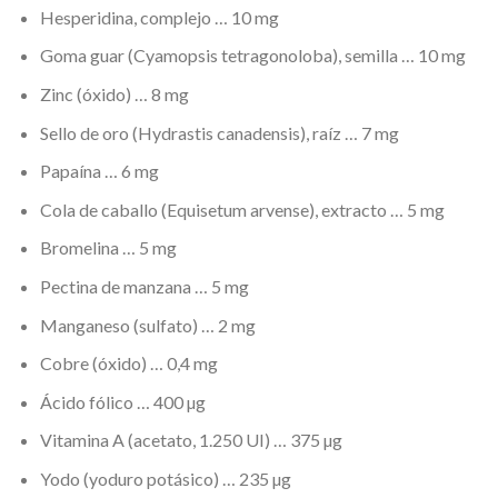
Hesperidina, complejo … 10 mg
Goma guar (Cyamopsis tetragonoloba), semilla … 10 mg
Zinc (óxido) … 8 mg
Sello de oro (Hydrastis canadensis), raíz … 7 mg
Papaína … 6 mg
Cola de caballo (Equisetum arvense), extracto … 5 mg
Bromelina … 5 mg
Pectina de manzana … 5 mg
Manganeso (sulfato) … 2 mg
Cobre (óxido) … 0,4 mg
Ácido fólico … 400 µg
Vitamina A (acetato, 1.250 UI) … 375 µg
Yodo (yoduro potásico) … 235 µg