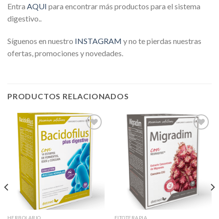
Entra
AQU
I
para encontrar más productos para el sistema
digestivo..
Síguenos en nuestro
INSTAGRAM
y no te pierdas nuestras
ofertas, promociones y novedades.
PRODUCTOS RELACIONADOS
Añadir
Añadir
a la
a la
lista de
lista de
deseos
deseos
HERBOLARIO
FITOTERAPIA