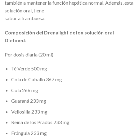
también a mantener la función hepática normal. Además, esta
solución oral, tiene
sabor a frambuesa.
Composición del Drenalight detox solución oral
Dietmed:
Por dosis diaria (20 ml):
Té Verde 500 mg
Cola de Caballo 367 mg
Cola 266 mg
Guaraná 233 mg
Vellosilla 233 mg
Reina de los Prados 233 mg
Frángula 233 mg