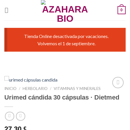
Saltar
0
al
contenido
Tienda Online desactivada por vacaciones.
Volvemos el 1 de septiembre.
INICIO
/
HERBOLARIO
/
VITAMINAS Y MINERALES
Urimed cándida 30 cápsulas · Dietmed
Añadir
a la
lista de
deseos
27,30
€