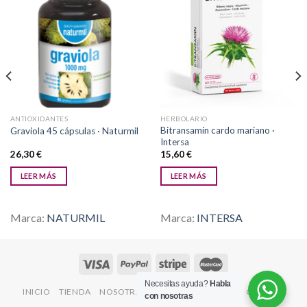
Añadir
Añadir
a la
a la
lista de
lista de
deseos
deseos
ANTIOXIDANTES
HERBOLARIO
Bitransamin cardo mariano ·
Graviola 45 cápsulas · Naturmil
Intersa
26,30
€
15,60
€
LEER MÁS
LEER MÁS
Marca:
NATURMIL
Marca:
INTERSA
Necesitas ayuda?
Habla
INICIO
TIENDA
NOSOTRAS
CONTACTO
BLOG
OFERTAS
con nosotras