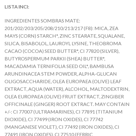
LISTA INCI:
INGREDIENTES SOMBRAS MATE:
201/202/203/205/208/210/213/217 (F8): MICA, ZEA
MAYS (CORN) STARCH*, ZINC STEARATE, SQUALANE,
SILICA, BISABOLOL, LAUROYL LYSINE, THEOBROMA
CACAO (COCOA) SEED BUTTER*, CI 77820 (SILVER),
BUTYROSPERMUM PARKII (SHEA) BUTTER*,
MACADAMIA TERNIFOLIA SEED OIL*, BAMBUSA
ARUNDINACEA STEM POWDER, ALPHA-GLUCAN
OLIGOSACCHARIDE, OLEA EUROPAEA (OLIVE) LEAF
EXTRACT, AQUA (WATER), ALCOHOL, MALTODEXTRIN,
OLEA EUROPAEA (OLIVE) FRUIT EXTRACT, ZINGIBER
OFFICINALE (GINGER) ROOT EXTRACT. MAY CONTAIN
+/-: CI 77007 (ULTRAMARINES), CI 77891 (TITANIUM
DIOXIDE), CI 77499 (IRON OXIDES), CI 77742
(MANGANESE VIOLET), CI 77492 (IRON OXIDES), CI
77491 (IRON OXIDES), CI 77510 (FERRIC