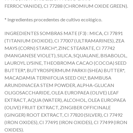
FERROCYANIDE), CI 77288 (CHROMIUM OXIDE GREEN).
* Ingredientes procedentes de cultivo ecológico.
INGREDIENTES SOMBRAS MATE (F3) : MICA, CI 77891
(TITANIUM DIOXIDE), CI 77007 (ULTRAMARINES), ZEA
MAYS (CORN) STARCH*, ZINC STEARATE, CI 77742
(MANGANESE VIOLET), SILICA, SQUALANE, BISABOLOL,
LAUROYL LYSINE, THEOBROMA CACAO (COCOA) SEED
BUTTER*, BUTYROSPERMUM PARKII (SHEA) BUTTER*,
MACADAMIA TERNIFOLIA SEED OIL*, BAMBUSA
ARUNDINACEA STEM POWDER, ALPHA-GLUCAN
OLIGOSACCHARIDE, OLEA EUROPAEA (OLIVE) LEAF
EXTRACT, AQUA (WATER), ALCOHOL, OLEA EUROPAEA
(OLIVE) FRUIT EXTRACT, ZINGIBER OFFICINALE
(GINGER) ROOT EXTRACT, CI 77820 (SILVER), CI 77492
(IRON OXIDES), CI 77491 (IRON OXIDES), CI 77499 (IRON
OXIDES).