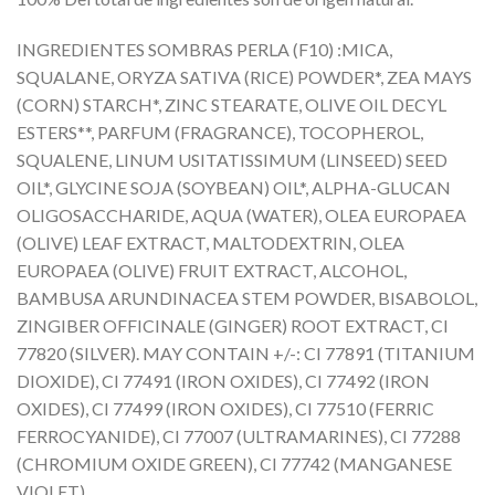
INGREDIENTES SOMBRAS PERLA (F10) :MICA,
SQUALANE, ORYZA SATIVA (RICE) POWDER*, ZEA MAYS
(CORN) STARCH*, ZINC STEARATE, OLIVE OIL DECYL
ESTERS**, PARFUM (FRAGRANCE), TOCOPHEROL,
SQUALENE, LINUM USITATISSIMUM (LINSEED) SEED
OIL*, GLYCINE SOJA (SOYBEAN) OIL*, ALPHA-GLUCAN
OLIGOSACCHARIDE, AQUA (WATER), OLEA EUROPAEA
(OLIVE) LEAF EXTRACT, MALTODEXTRIN, OLEA
EUROPAEA (OLIVE) FRUIT EXTRACT, ALCOHOL,
BAMBUSA ARUNDINACEA STEM POWDER, BISABOLOL,
ZINGIBER OFFICINALE (GINGER) ROOT EXTRACT, CI
77820 (SILVER). MAY CONTAIN +/-: CI 77891 (TITANIUM
DIOXIDE), CI 77491 (IRON OXIDES), CI 77492 (IRON
OXIDES), CI 77499 (IRON OXIDES), CI 77510 (FERRIC
FERROCYANIDE), CI 77007 (ULTRAMARINES), CI 77288
(CHROMIUM OXIDE GREEN), CI 77742 (MANGANESE
VIOLET).