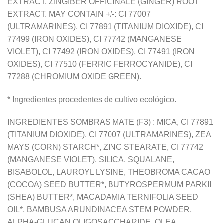
EXTRACT, ZINGIBER OFFICINALE (GINGER) ROOT
EXTRACT. MAY CONTAIN +/-: CI 77007
(ULTRAMARINES), CI 77891 (TITANIUM DIOXIDE), CI
77499 (IRON OXIDES), CI 77742 (MANGANESE
VIOLET), CI 77492 (IRON OXIDES), CI 77491 (IRON
OXIDES), CI 77510 (FERRIC FERROCYANIDE), CI
77288 (CHROMIUM OXIDE GREEN).
* Ingredientes procedentes de cultivo ecológico.
INGREDIENTES SOMBRAS MATE (F3) : MICA, CI 77891
(TITANIUM DIOXIDE), CI 77007 (ULTRAMARINES), ZEA
MAYS (CORN) STARCH*, ZINC STEARATE, CI 77742
(MANGANESE VIOLET), SILICA, SQUALANE,
BISABOLOL, LAUROYL LYSINE, THEOBROMA CACAO
(COCOA) SEED BUTTER*, BUTYROSPERMUM PARKII
(SHEA) BUTTER*, MACADAMIA TERNIFOLIA SEED
OIL*, BAMBUSA ARUNDINACEA STEM POWDER,
ALPHA-GLUCAN OLIGOSACCHARIDE, OLEA