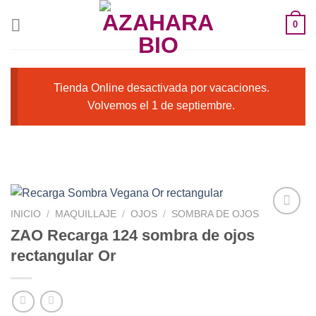
Saltar
0
al
contenido
Tienda Online desactivada por vacaciones.
Volvemos el 1 de septiembre.
INICIO
/
MAQUILLAJE
/
OJOS
/
SOMBRA DE OJOS
ZAO Recarga 124 sombra de ojos
rectangular Or
Añadir
a la
lista de
deseos