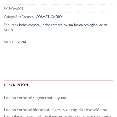
SKU:
Oyu011
Categorías:
Corporal
,
COSMÉTICA BIO
Etiquetas:
locion corporal
,
locion corporal oyuna
,
locion ecologica
,
locion
natural
Marca:
OYUNA
DESCRIPCIÓN
Loción corporal regenerante oyuna
Loción corporal hidratante ligera y de rápida absorción, su
formulación esencial con 8 ingredientes con aceite de ciruela