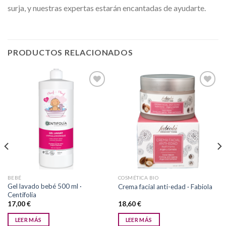
surja, y nuestras expertas estarán encantadas de ayudarte.
PRODUCTOS RELACIONADOS
Añadir
Añadir
a la
a la
lista de
lista de
deseos
deseos
BEBÉ
COSMÉTICA BIO
Gel lavado bebé 500 ml ·
Crema facial anti-edad · Fabiola
Centifolia
17,00
€
18,60
€
LEER MÁS
LEER MÁS