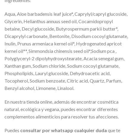
Ingredientes:
Aqua, Aloe barbadensis leaf juice*, Caprylyl/capryl glucoside,
Glycerin, Helianthus annuus seed oil, Cocamidopropyl
betaine, Decyl glucoside, Butyrospermum parkii butter*,
Dicaprylyl carbonate, Bentonite, Disodium cocoyl glutamate,
Inulin, Prunus armeniaca kernel oil*, Hydrogenated apricot
kernel oil**, Simmondsia chinensis seed oil*,Sodium pca ,
Polyglyceryl-2 dipolyhydroxystearate, Acacia senegal gum,
Xanthan gum, Sodium chloride, Sodium cocoyl glutamate,
Phospholipids, Lauryl glucoside, Dehydroacetic acid,
Tocopherol, Sodium benzoate, Citric acid, Quartz, Parfum,
Benzyl alcohol, Limonene, Linalool.
En nuestra tienda online, además de encontrar cosmética
natural, ecológica y vegana, puedes encontrar diferentes
complementos alimenticios para resolver tus afecciones.
Puedes
consultar por whatsapp cualquier duda
que te