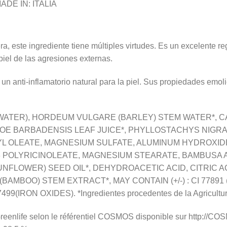
MADE IN: ITALIA
ra, este ingrediente tiene múltiples virtudes. Es un excelente r
piel de las agresiones externas.
n anti-inflamatorio natural para la piel. Sus propiedades emolie
A (WATER), HORDEUM VULGARE (BARLEY) STEM WATER*, 
LOE BARBADENSIS LEAF JUICE*, PHYLLOSTACHYS NIGR
L OLEATE, MAGNESIUM SULFATE, ALUMINUM HYDROXIDE,
3 POLYRICINOLEATE, MAGNESIUM STEARATE, BAMBUSA
NFLOWER) SEED OIL*, DEHYDROACETIC ACID, CITRIC A
BOO) STEM EXTRACT*, MAY CONTAIN (+/-) : CI 77891 (T
99(IRON OXIDES). *Ingredientes procedentes de la Agricultur
enlife selon le référentiel COSMOS disponible sur http://CO