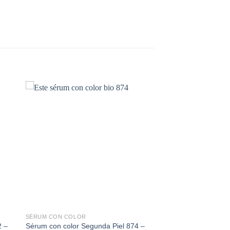
dir
Añadir
a
a la
 de
lista de
eos
deseos
SÉRUM CON COLOR
2 –
Sérum con color Segunda Piel 874 –