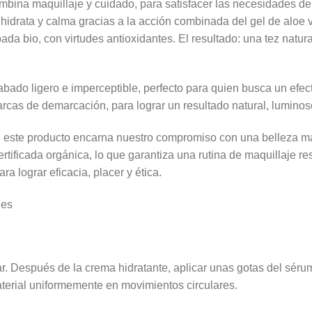
bina maquillaje y cuidado, para satisfacer las necesidades de 
, hidrata y calma gracias a la acción combinada del gel de aloe
ada bio, con virtudes antioxidantes. El resultado: una tez natu
abado ligero e imperceptible, perfecto para quien busca un efe
 marcas de demarcación, para lograr un resultado natural, lumin
e, este producto encarna nuestro compromiso con una belleza má
ertificada orgánica, lo que garantiza una rutina de maquillaje r
a lograr eficacia, placer y ética.
les
spués de la crema hidratante, aplicar unas gotas del sérum co
aterial uniformemente en movimientos circulares.