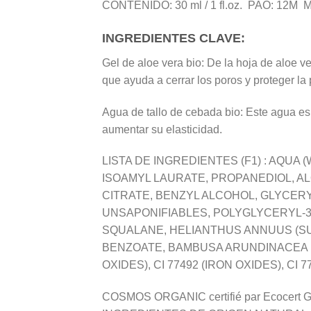
CONTENIDO: 30 ml / 1 fl.oz. PAO: 12M 
INGREDIENTES CLAVE:
Gel de aloe vera bio: De la hoja de aloe ve
que ayuda a cerrar los poros y proteger la 
Agua de tallo de cebada bio: Este agua es u
aumentar su elasticidad.
LISTA DE INGREDIENTES (F1) : AQU
ISOAMYL LAURATE, PROPANEDIOL, A
CITRATE, BENZYL ALCOHOL, GLYCERY
UNSAPONIFIABLES, POLYGLYCERYL-
SQUALANE, HELIANTHUS ANNUUS (SU
BENZOATE, BAMBUSA ARUNDINACEA (BAM
OXIDES), CI 77492 (IRON OXIDES), CI 774
COSMOS ORGANIC certifié par Ecocert Gre