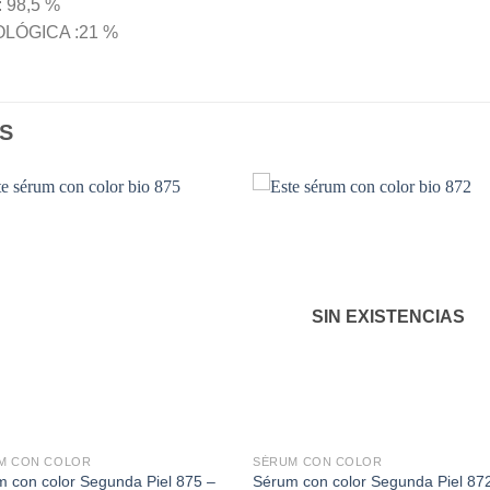
 98,5 %
LÓGICA :21 %
S
Añadir
Aña
a la
a l
lista de
lista
SIN EXISTENCIAS
deseos
des
M CON COLOR
SÉRUM CON COLOR
 con color Segunda Piel 875 –
Sérum con color Segunda Piel 87