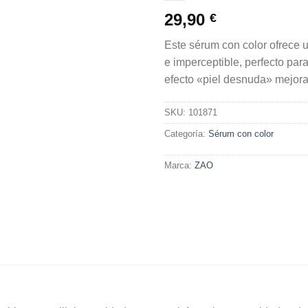
deseos
29,90
€
Este sérum con color ofrece 
e imperceptible, perfecto par
efecto «piel desnuda» mejor
SKU:
101871
Categoría:
Sérum con color
Marca:
ZAO