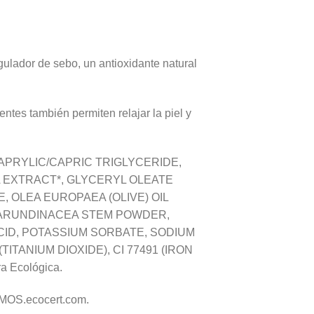
egulador de sebo, un antioxidante natural
ntes también permiten relajar la piel y
CAPRYLIC/CAPRIC TRIGLYCERIDE,
A EXTRACT*, GLYCERYL OLEATE
 OLEA EUROPAEA (OLIVE) OIL
 ARUNDINACEA STEM POWDER,
CID, POTASSIUM SORBATE, SODIUM
ITANIUM DIOXIDE), CI 77491 (IRON
a Ecológica.
SMOS.ecocert.com.