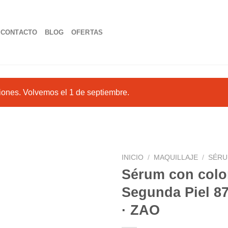
CONTACTO
BLOG
OFERTAS
iones. Volvemos el 1 de septiembre.
INICIO
/
MAQUILLAJE
/
SÉRU
Sérum con colo
Segunda Piel 87
Añadir
· ZAO
a la
lista de