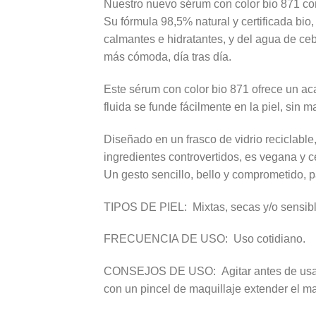
Nuestro nuevo sérum con color bio 871 com
Su fórmula 98,5% natural y certificada bio
calmantes e hidratantes, y del agua de ceb
más cómoda, día tras día.
Este sérum con color bio 871 ofrece un ac
fluida se funde fácilmente en la piel, sin
Diseñado en un frasco de vidrio reciclabl
ingredientes controvertidos, es vegana y c
Un gesto sencillo, bello y comprometido, par
TIPOS DE PIEL: Mixtas, secas y/o sensib
FRECUENCIA DE USO: Uso cotidiano.
CONSEJOS DE USO: Agitar antes de usar. De
con un pincel de maquillaje extender el m