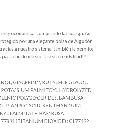
ra muy económica, comprando la recarga. Así
protegido por una elegante bolsa de Algodón,
racias a nuestro sistema, también le permite
para dar rienda suelta a su creatividad!!!
NOL, GLYCERIN**, BUTYLENE GLYCOL,
, POTASSIUM PALMITOYL HYDROLYZED
OLENIC POLYGLYCERIDES, BAMBUSA
, P-ANISIC ACID, XANTHAN GUM,
RBYL PALMITATE, BAMBUSA
77891 (TITANIUM DIOXIDE) ; CI 77492