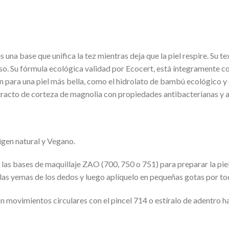
 una base que unifica la tez mientras deja que la piel respire. Su te
so. Su fórmula ecológica validad por Ecocert, está íntegramente c
n para una piel más bella, como el hidrolato de bambú ecológico y
tracto de corteza de magnolia con propiedades antibacterianas y a
gen natural y Vegano.
las bases de maquillaje ZAO (700, 750 o 751) para preparar la piel
 las yemas de los dedos y luego aplíquelo en pequeñas gotas por tod
con movimientos circulares con el pincel 714 o estíralo de adentro h