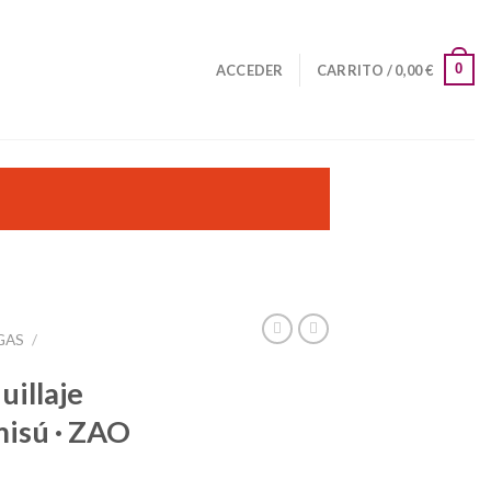
0
ACCEDER
CARRITO /
0,00
€
GAS
/
illaje
misú · ZAO