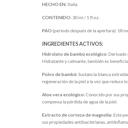
HECHO EN:
Italia
CONTENIDO:
30 ml / 1 fl.oz.
PAO
(período después de la apertura): 18 m
INGREDIENTES ACTIVOS:
Hidrolato de bambú ecológico:
Derivado d
Hidratante y calmante, también es beneficioso 
Polvo de bambú:
Sustancia blanca extraída d
regeneración de la piel a la vez que reduce los
Aloe vera ecológico:
Conocido por sus propi
compensa la pérdida de agua de la piel.
Extracto de corteza de magnolia:
Este peq
sus propiedades antibacterianas, antiinflamat