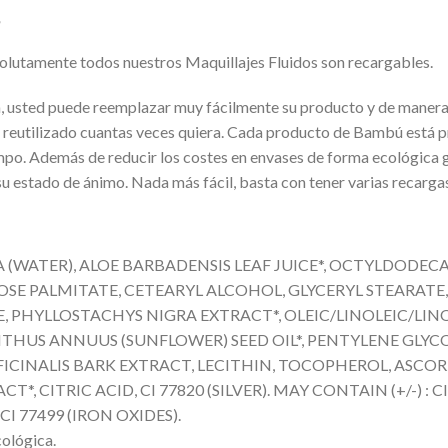
?
solutamente todos nuestros Maquillajes Fluidos son recargables.
rga, usted puede reemplazar muy fácilmente su producto y de mane
r reutilizado cuantas veces quiera. Cada producto de Bambú está 
mpo. Además de reducir los costes en envases de forma ecológica g
 estado de ánimo. Nada más fácil, basta con tener varias recargas 
A (WATER), ALOE BARBADENSIS LEAF JUICE*, OCTYLDODECA
SE PALMITATE, CETEARYL ALCOHOL, GLYCERYL STEARATE
, PHYLLOSTACHYS NIGRA EXTRACT*, OLEIC/LINOLEIC/LIN
HUS ANNUUS (SUNFLOWER) SEED OIL*, PENTYLENE GLYCOL
ICINALIS BARK EXTRACT, LECITHIN, TOCOPHEROL, ASCO
CITRIC ACID, CI 77820 (SILVER). MAY CONTAIN (+/-) : CI 
 CI 77499 (IRON OXIDES).
ológica.