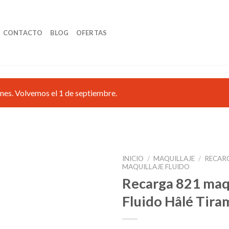
CONTACTO
BLOG
OFERTAS
nes. Volvemos el 1 de septiembre.
INICIO
/
MAQUILLAJE
/
RECAR
MAQUILLAJE FLUIDO
Recarga 821 maqu
Fluido Hâlé Tira
Añadir
a la
lista de