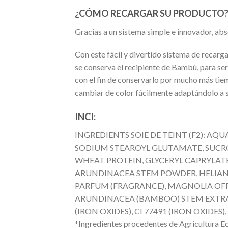
¿CÓMO RECARGAR SU PRODUCTO
Gracias a un sistema simple e innovador, ab
Con este fácil y divertido sistema de reca
se conserva el recipiente de Bambú, para se
con el fin de conservarlo por mucho más tie
cambiar de color fácilmente adaptándolo a su
INCI:
INGREDIENTS SOIE DE TEINT (F2): AQU
SODIUM STEAROYL GLUTAMATE, SUCRO
WHEAT PROTEIN, GLYCERYL CAPRYLATE
ARUNDINACEA STEM POWDER, HELIANT
PARFUM (FRAGRANCE), MAGNOLIA OFF
ARUNDINACEA (BAMBOO) STEM EXTRACT*, 
(IRON OXIDES), CI 77491 (IRON OXIDES),
*Ingredientes procedentes de Agricultura Ec