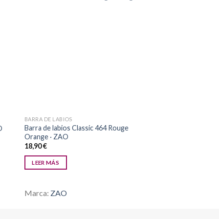
dir
Añadir
a
a la
 de
lista de
eos
deseos
BARRA DE LABIOS
Barra de labios Classic 464 Rouge
O
Orange · ZAO
18,90
€
LEER MÁS
Marca:
ZAO