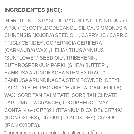
INGREDIENTES (INCI):
INGREDIENTES BASE DE MAQUILLAJE EN STICK 771
A 780 (F1): OCTYLDODECANOL, SILICA, SIMMONDSIA
CHINENSIS (JOJOBA) SEED OIL*, CAPRYLIC / CAPRIC
TRIGLYCERIDE**, COPERNICIA CERIFERA
(CARNAUBA) WAX*, HELIANTHUS ANNUUS
(SUNFLOWER) SEED OIL*, TRIBEHENIN,
BUTYROSPERMUM PARKII (SHEA) BUTTER*,
BAMBUSA ARUNDINACEA STEM EXTRACT*,
BAMBUSA ARUNDINACEA STEM POWDER, CETYL
PALMITATE, EUPHORBIA CERIFERA (CANDELILLA)
WAX, SORBITAN PALMITATE, SORBITAN OLIVATE,
PARFUM (FRAGRANCE), TOCOPHEROL. MAY
CONTAIN +/- : CI77891 (TITANIUM DIOXIDE), CI77492
(IRON OXIDES), CI77491 (IRON OXIDES), CI77499
(IRON OXIDES).
*ingredientes procedentes de cultivo ecológico