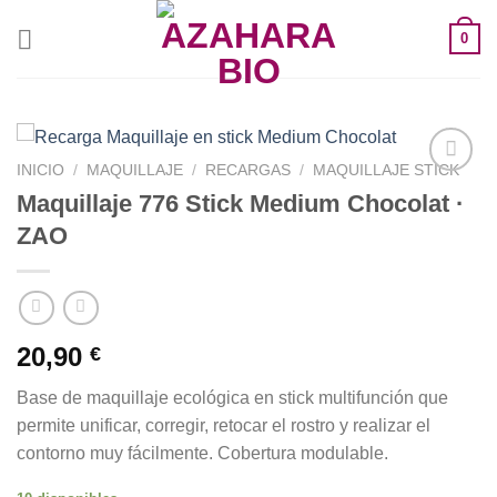
Saltar
0
al
contenido
INICIO
/
MAQUILLAJE
/
RECARGAS
/
MAQUILLAJE STICK
Maquillaje 776 Stick Medium Chocolat ·
ZAO
Añadir
a la
lista de
deseos
20,90
€
Base de maquillaje ecológica en stick multifunción que
permite unificar, corregir, retocar el rostro y realizar el
contorno muy fácilmente. Cobertura modulable.