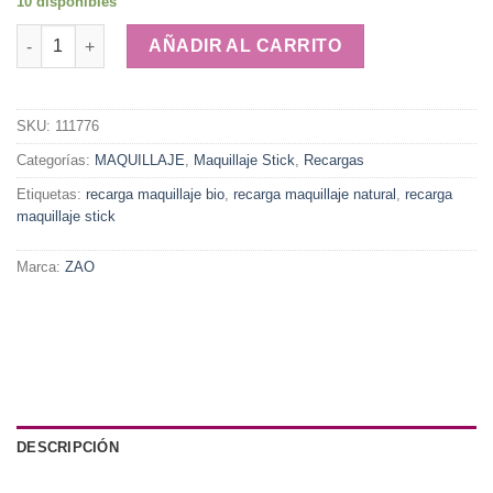
10 disponibles
Maquillaje 776 Stick Medium Chocolat · ZAO cantidad
AÑADIR AL CARRITO
SKU:
111776
Categorías:
MAQUILLAJE
,
Maquillaje Stick
,
Recargas
Etiquetas:
recarga maquillaje bio
,
recarga maquillaje natural
,
recarga
maquillaje stick
Marca:
ZAO
DESCRIPCIÓN