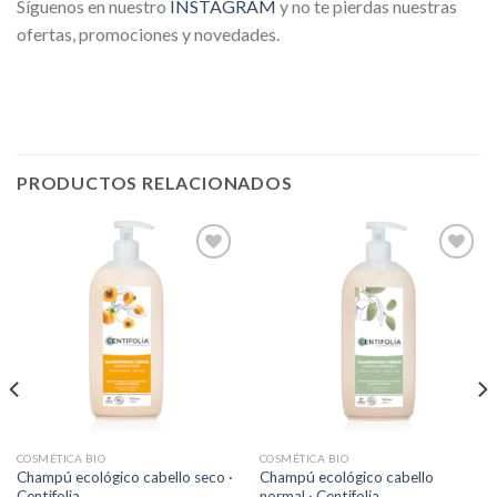
Síguenos en nuestro
INSTAGRAM
y no te pierdas nuestras
ofertas, promociones y novedades.
PRODUCTOS RELACIONADOS
Añadir
Añadir
a la
a la
lista de
lista de
deseos
deseos
COSMÉTICA BIO
COSMÉTICA BIO
Champú ecológico cabello seco ·
Champú ecológico cabello
Centifolia
normal · Centifolia