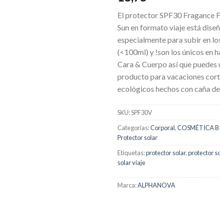
deseos
El protector SPF30 Fragance 
Sun en formato viaje está dise
especialmente para subir en lo
(<100ml) y !son los únicos en 
Cara & Cuerpo así que puedes u
producto para vacaciones cort
ecológicos hechos con caña de
SKU:
SPF30V
Categorías:
Corporal
,
COSMÉTICA B
Protector solar
Etiquetas:
protector solar
,
protector so
solar viaje
Marca:
ALPHANOVA