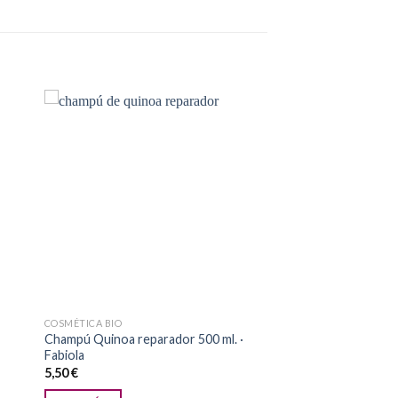
dir
Añadir
a
a la
 de
lista de
eos
deseos
COSMÉTICA BIO
Champú Quinoa reparador 500 ml. ·
Fabiola
5,50
€