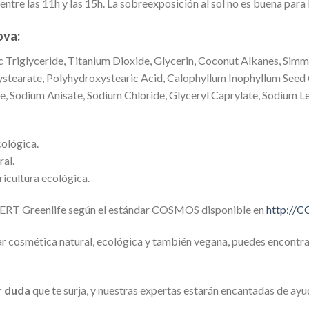
entre las 11h y las 15h. La sobreexposición al sol no es buena para l
ova:
 Triglyceride, Titanium Dioxide, Glycerin, Coconut Alkanes, Simm
ystearate, Polyhydroxystearic Acid, Calophyllum Inophyllum Seed 
 Sodium Anisate, Sodium Chloride, Glyceryl Caprylate, Sodium Lev
cológica.
ral.
ricultura ecológica.
 Greenlife según el estándar COSMOS disponible en
http://
ar cosmética natural, ecológica y también vegana, puedes encontr
r duda
que te surja, y nuestras expertas estarán encantadas de ayu