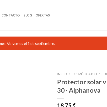
CONTACTO
BLOG
OFERTAS
nes. Volvemos el 1 de septiembre.
INICIO
/
COSMÉTICA BIO
/
CU
Protector solar v
30 · Alphanova
Añadir
a la
lista de
18,75
€