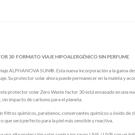
OR 30 FORMATO VIAJE HIPOALERGÉNICO SIN PERFUME
 viaje ALPHANOVA SUN®. Esta nueva incorporación a la gama dest
iaje. Su protector solar ahora puede permanecer en la maleta y ac
este protector solar Zero Waste factor 30 está envasado en una nu
, sin impacto de carbono para el planeta.
in filtros químicos, parabenos, conservantes químicos u óxido de zi
que será perfecto para la piel más sensible y reactiva.
na una alta protección solar contra los rayos UVA / UVB con un ín