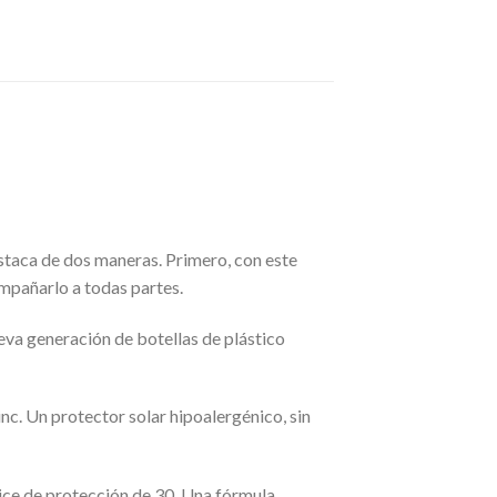
aca de dos maneras. Primero, con este
ompañarlo a todas partes.
eva generación de botellas de plástico
nc. Un protector solar hipoalergénico, sin
dice de protección de 30. Una fórmula