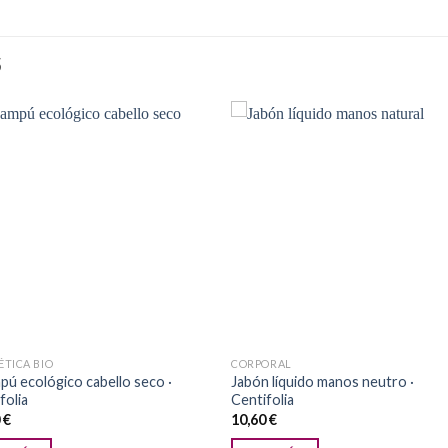
S
Añadir
Aña
a la
a l
lista de
lista
deseos
des
TICA BIO
CORPORAL
ú ecológico cabello seco ·
Jabón líquido manos neutro ·
folia
Centifolia
0
€
10,60
€