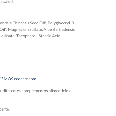
a salud.
ondsia Chinensis Seed Oil*, Polyglyceryl-3
Oil*, Magnesium Sulfate, Aloe Barbadensis
ulinate, Tocopherol , Stearic Acid,
COSMOS.ecocert.com
ar diferentes complementos alimenticios
darte.