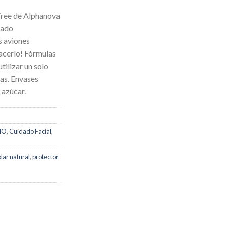
Free de Alphanova
ñado
s aviones
hacerlo! Fórmulas
tilizar un solo
as. Envases
 azúcar.
IO
,
Cuidado Facial
,
lar natural
,
protector