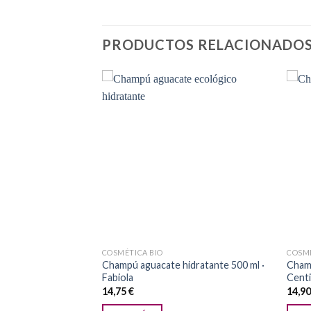
PRODUCTOS RELACIONADO
Añadir
Añadir
a la
a la
lista de
lista de
deseos
deseos
COSMÉTICA BIO
COSMÉ
Champú aguacate hidratante 500 ml ·
Champ
 ml · Centifolia
Fabiola
Centi
14,75
€
14,9