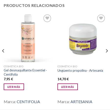
PRODUCTOS RELACIONADOS
Añadir
Añadir
a la
a la
lista de
lista de
deseos
deseos
COSMÉTICA BIO
COSMÉTICA BIO
Gel desmaquillante Essentiel ·
Ungüento propolina · Artesania
Centifolia
7,95
€
14,70
€
LEER MÁS
LEER MÁS
Marca:
CENTIFOLIA
Marca:
ARTESANIA