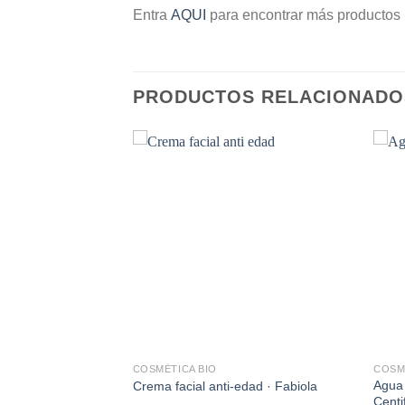
Entra
AQU
I
para encontrar más productos p
PRODUCTOS RELACIONADO
Añadir
Añadir
a la
a la
lista de
lista de
deseos
deseos
COSMÉTICA BIO
COSM
Agua 
labios oro · Oyuna
Crema facial anti-edad · Fabiola
Centi