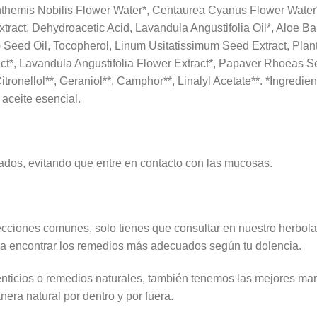
nthemis Nobilis Flower Water*, Centaurea Cyanus Flower Water
xtract, Dehydroacetic Acid, Lavandula Angustifolia Oil*, Aloe B
 Seed Oil, Tocopherol, Linum Usitatissimum Seed Extract, Plan
act*, Lavandula Angustifolia Flower Extract*, Papaver Rhoeas Se
itronellol**, Geraniol**, Camphor**, Linalyl Acetate**. *Ingredie
aceite esencial.
rados, evitando que entre en contacto con las mucosas.
fecciones comunes, solo tienes que consultar en nuestro herbol
a encontrar los remedios más adecuados según tu dolencia.
icios o remedios naturales, también tenemos las mejores marc
era natural por dentro y por fuera.