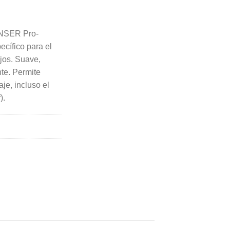
SER Pro-
cífico para el
jos. Suave,
te. Permite
aje, incluso el
).