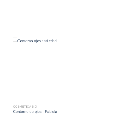
dir
Añadir
a
a la
 de
lista de
eos
deseos
COSMÉTICA BIO
Contorno de ojos · Fabiola