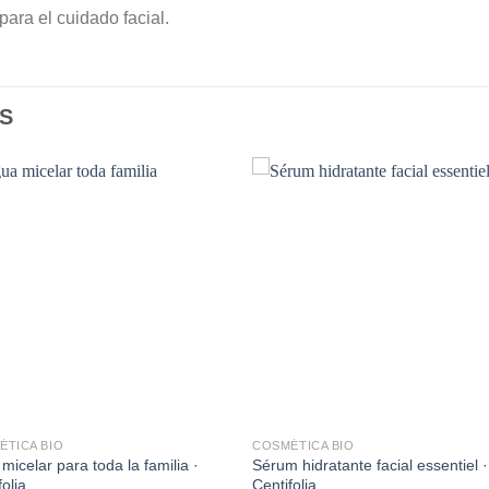
ara el cuidado facial.
S
Añadir
Aña
a la
a l
lista de
lista
deseos
des
ÉTICA BIO
COSMÉTICA BIO
micelar para toda la familia ·
Sérum hidratante facial essentiel ·
folia
Centifolia