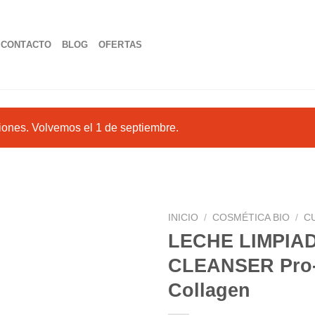
CONTACTO
BLOG
OFERTAS
iones. Volvemos el 1 de septiembre.
INICIO
/
COSMÉTICA BIO
/
C
LECHE LIMPIA
CLEANSER Pro
Añadir
Collagen
a la
lista de