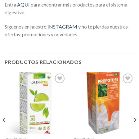
Entra
AQU
I
para encontrar más productos para el sistema
digestivo..
Síguenos en nuestro
INSTAGRAM
y no te pierdas nuestras
ofertas, promociones y novedades.
PRODUCTOS RELACIONADOS
Añadir
Añadir
a la
a la
lista de
lista de
deseos
deseos
HERBOLARIO
HERBOLARIO