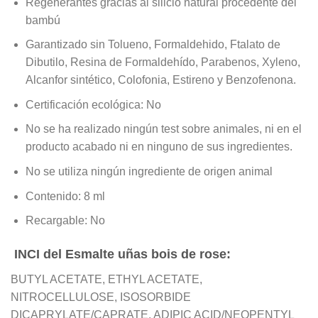
Regenerantes gracias al silicio natural procedente del
bambú
Garantizado sin Tolueno, Formaldehido, Ftalato de
Dibutilo, Resina de Formaldehído, Parabenos, Xyleno,
Alcanfor sintético, Colofonia, Estireno y Benzofenona.
Certificación ecológica: No
No se ha realizado ningún test sobre animales, ni en el
producto acabado ni en ninguno de sus ingredientes.
No se utiliza ningún ingrediente de origen animal
Contenido: 8 ml
Recargable: No
INCI del Esmalte uñas bois de rose:
BUTYL ACETATE, ETHYL ACETATE,
NITROCELLULOSE, ISOSORBIDE
DICAPRYLATE/CAPRATE, ADIPIC ACID/NEOPENTYL