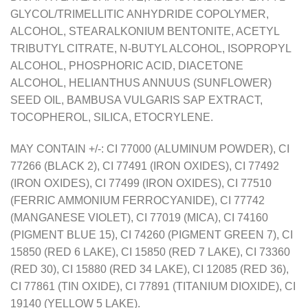
GLYCOL/TRIMELLITIC ANHYDRIDE COPOLYMER,
ALCOHOL, STEARALKONIUM BENTONITE, ACETYL
TRIBUTYL CITRATE, N-BUTYL ALCOHOL, ISOPROPYL
ALCOHOL, PHOSPHORIC ACID, DIACETONE
ALCOHOL, HELIANTHUS ANNUUS (SUNFLOWER)
SEED OIL, BAMBUSA VULGARIS SAP EXTRACT,
TOCOPHEROL, SILICA, ETOCRYLENE.
MAY CONTAIN +/-: CI 77000 (ALUMINUM POWDER), CI
77266 (BLACK 2), CI 77491 (IRON OXIDES), CI 77492
(IRON OXIDES), CI 77499 (IRON OXIDES), CI 77510
(FERRIC AMMONIUM FERROCYANIDE), CI 77742
(MANGANESE VIOLET), CI 77019 (MICA), CI 74160
(PIGMENT BLUE 15), CI 74260 (PIGMENT GREEN 7), CI
15850 (RED 6 LAKE), CI 15850 (RED 7 LAKE), CI 73360
(RED 30), CI 15880 (RED 34 LAKE), CI 12085 (RED 36),
CI 77861 (TIN OXIDE), CI 77891 (TITANIUM DIOXIDE), CI
19140 (YELLOW 5 LAKE).