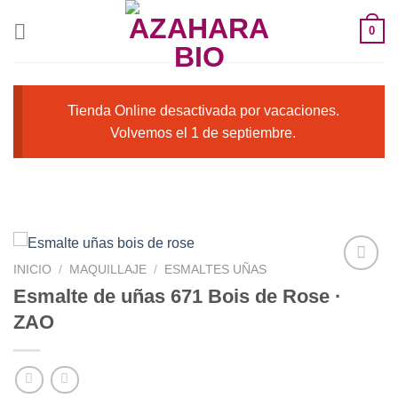
Saltar
0
al
contenido
Tienda Online desactivada por vacaciones.
Volvemos el 1 de septiembre.
INICIO
/
MAQUILLAJE
/
ESMALTES UÑAS
Esmalte de uñas 671 Bois de Rose ·
ZAO
Añadir
a la
lista de
deseos