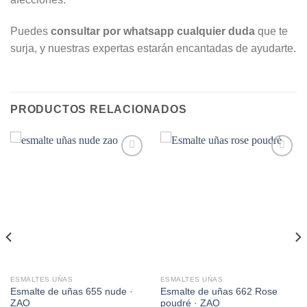
Puedes
consultar por whatsapp cualquier duda
que te
surja, y nuestras expertas estarán encantadas de ayudarte.
PRODUCTOS RELACIONADOS
Añadir
Añadir
a la
a la
lista de
lista de
deseos
deseos
ESMALTES UÑAS
ESMALTES UÑAS
Esmalte de uñas 655 nude ·
Esmalte de uñas 662 Rose
ZAO
poudré · ZAO