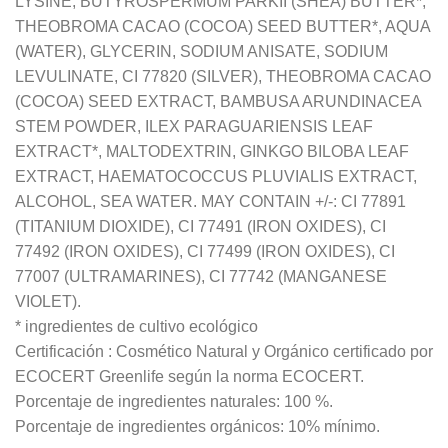
LYSINE, BUTYROSPERMUM PARKII (SHEA) BUTTER*,
THEOBROMA CACAO (COCOA) SEED BUTTER*, AQUA
(WATER), GLYCERIN, SODIUM ANISATE, SODIUM
LEVULINATE, CI 77820 (SILVER), THEOBROMA CACAO
(COCOA) SEED EXTRACT, BAMBUSA ARUNDINACEA
STEM POWDER, ILEX PARAGUARIENSIS LEAF
EXTRACT*, MALTODEXTRIN, GINKGO BILOBA LEAF
EXTRACT, HAEMATOCOCCUS PLUVIALIS EXTRACT,
ALCOHOL, SEA WATER. MAY CONTAIN +/-: CI 77891
(TITANIUM DIOXIDE), CI 77491 (IRON OXIDES), CI
77492 (IRON OXIDES), CI 77499 (IRON OXIDES), CI
77007 (ULTRAMARINES), CI 77742 (MANGANESE
VIOLET).
* ingredientes de cultivo ecológico
Certificación : Cosmético Natural y Orgánico certificado por
ECOCERT Greenlife según la norma ECOCERT.
Porcentaje de ingredientes naturales: 100 %.
Porcentaje de ingredientes orgánicos: 10% mínimo.