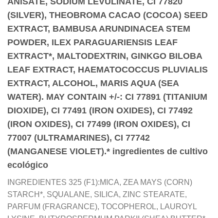
ANISATE, SODIUM LEVULINATE, CI 77820
(SILVER), THEOBROMA CACAO (COCOA) SEED
EXTRACT, BAMBUSA ARUNDINACEA STEM
POWDER, ILEX PARAGUARIENSIS LEAF
EXTRACT*, MALTODEXTRIN, GINKGO BILOBA
LEAF EXTRACT, HAEMATOCOCCUS PLUVIALIS
EXTRACT, ALCOHOL, MARIS AQUA (SEA
WATER). MAY CONTAIN +/-: CI 77891 (TITANIUM
DIOXIDE), CI 77491 (IRON OXIDES), CI 77492
(IRON OXIDES), CI 77499 (IRON OXIDES), CI
77007 (ULTRAMARINES), CI 77742
(MANGANESE VIOLET).* ingredientes de cultivo
ecológico
INGREDIENTES 325 (F1):MICA, ZEA MAYS (CORN)
STARCH*, SQUALANE, SILICA, ZINC STEARATE,
PARFUM (FRAGRANCE), TOCOPHEROL, LAUROYL