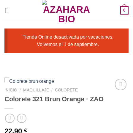
Saltar
0
al
contenido
Tienda Online desactivada por vacaciones.
Volvemos el 1 de septiembre.
INICIO
/
MAQUILLAJE
/
COLORETE
Colorete 321 Brun Orange · ZAO
Añadir
a la
lista de
deseos
22,90
€