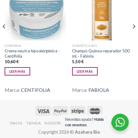
Añadir
Añadir
a la
a la
lista de
lista de
deseos
deseos
CORPORAL
COSMÉTICA BIO
Crema neutra hipoalergénica ·
Champú Quinoa reparador 500
Centifolia
ml. · Fabiola
10,60
€
5,50
€
LEER MÁS
LEER MÁS
Marca:
CENTIFOLIA
Marca:
FABIOLA
Necesitas ayuda?
Habla
INICIO
TIENDA
NOSOTRAS
CONTACTO
BLOG
OFERTAS
con nosotras
Copyright 2026 ©
Azahara Bio