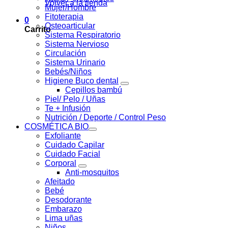
Volver a la tienda
Mujer/Hombre
Fitoterapia
0
Osteoarticular
Carrito
Sistema Respiratorio
Sistema Nervioso
Circulación
Sistema Urinario
Bebés/Niños
Higiene Buco dental
Cepillos bambú
Piel/ Pelo / Uñas
Te + Infusión
Nutrición / Deporte / Control Peso
COSMÉTICA BIO
Exfoliante
Cuidado Capilar
Cuidado Facial
Corporal
Anti-mosquitos
Afeitado
Bebé
Desodorante
Embarazo
Lima uñas
Niños