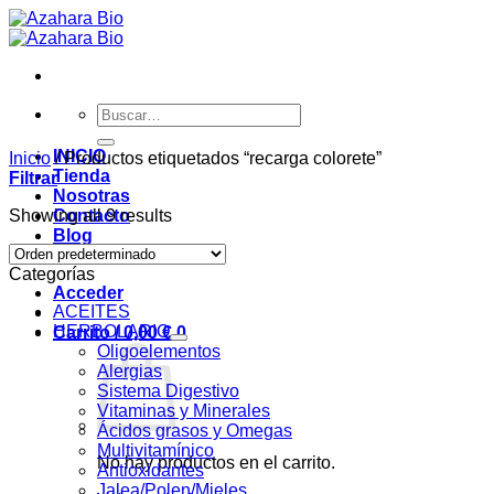
Saltar
al
contenido
Buscar
por:
INICIO
Inicio
/
Productos etiquetados “recarga colorete”
Tienda
Filtrar
Nosotras
Showing all 9 results
Contacto
Blog
OFERTAS
Categorías
Acceder
ACEITES
HERBOLARIO
Carrito /
0,00
€
0
Oligoelementos
Alergias
Sistema Digestivo
Vitaminas y Minerales
Ácidos grasos y Omegas
Multivitamínico
No hay productos en el carrito.
Antioxidantes
Jalea/Polen/Mieles