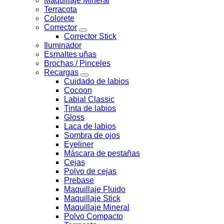
Maquillaje Mineral
Terracota
Colorete
Corrector
Corrector Stick
Iluminador
Esmaltes uñas
Brochas / Pinceles
Recargas
Cuidado de labios
Cocoon
Labial Classic
Tinta de labios
Gloss
Laca de labios
Sombra de ojos
Eyeliner
Máscara de pestañas
Cejas
Polvo de cejas
Prebase
Maquillaje Fluido
Maquillaje Stick
Maquillaje Mineral
Polvo Compacto