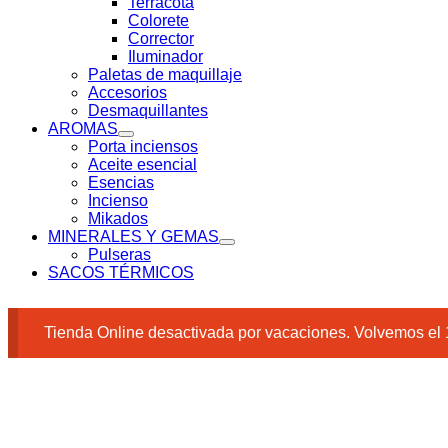
Terracota
Colorete
Corrector
Iluminador
Paletas de maquillaje
Accesorios
Desmaquillantes
AROMAS
Porta inciensos
Aceite esencial
Esencias
Incienso
Mikados
MINERALES Y GEMAS
Pulseras
SACOS TÉRMICOS
Tienda Online desactivada por vacaciones. Volvemos el 