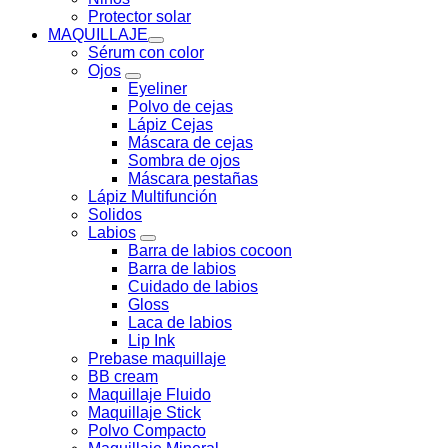
Protector solar
MAQUILLAJE
Sérum con color
Ojos
Eyeliner
Polvo de cejas
Lápiz Cejas
Máscara de cejas
Sombra de ojos
Máscara pestañas
Lápiz Multifunción
Solidos
Labios
Barra de labios cocoon
Barra de labios
Cuidado de labios
Gloss
Laca de labios
Lip Ink
Prebase maquillaje
BB cream
Maquillaje Fluido
Maquillaje Stick
Polvo Compacto