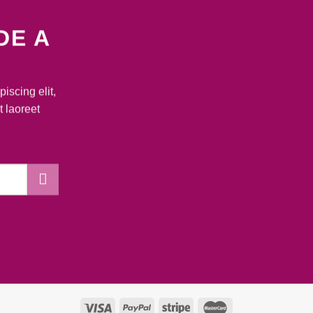
DE A
iscing elit,
 laoreet